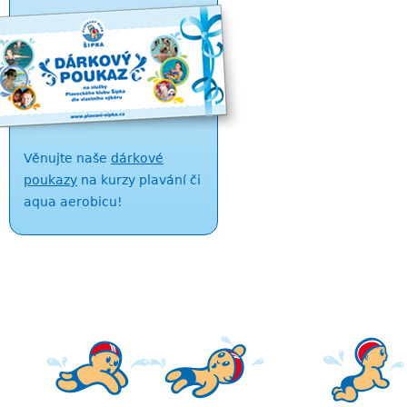
Věnujte naše
dárkové
poukazy
na kurzy plavání či
aqua aerobicu!